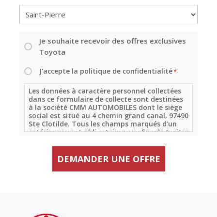
Je souhaite recevoir des offres exclusives
NEWSLETTER
Toyota
J’accepte la politique de confidentialité
*
RGPD
*
Les données à caractère personnel collectées
dans ce formulaire de collecte sont destinées
à la société CMM AUTOMOBILES dont le siège
social est situé au 4 chemin grand canal, 97490
Ste Clotilde. Tous les champs marqués d’un
astérisque sont obligatoires aux fins de traiter
votre demande. Dans le cas contraire, CMM
AUTOMOBILES pourrait ne pas être en mesure
de fournir le service demandé comme indiqué
ci-dessus. Sous réserve de votre consentement
lorsque requis, vous pouvez recevoir des
renseignements sur les offres, les nouvelles et
les événements (newsletters, invitations et
autres publications) de CMM AUTOMOBILES, de
ses filiales ou de ses partenaires.