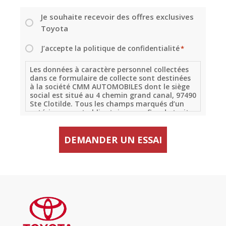
Je souhaite recevoir des offres exclusives
NEWSLETTER
Toyota
J’accepte la politique de confidentialité
*
RGPD
*
Les données à caractère personnel collectées
dans ce formulaire de collecte sont destinées
à la société CMM AUTOMOBILES dont le siège
social est situé au 4 chemin grand canal, 97490
Ste Clotilde. Tous les champs marqués d’un
astérisque sont obligatoires aux fins de traiter
votre demande. Dans le cas contraire, CMM
AUTOMOBILES pourrait ne pas être en mesure
de fournir le service demandé comme indiqué
ci-dessus. Sous réserve de votre consentement
lorsque requis, vous pouvez recevoir des
renseignements sur les offres, les nouvelles et
les événements (newsletters, invitations et
autres publications) de CMM AUTOMOBILES, de
ses filiales ou de ses partenaires.